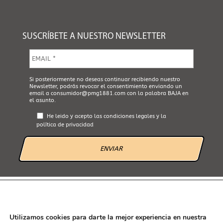
SUSCRÍBETE A NUESTRO NEWSLETTER
E
m
a
i
A
Si posteriormente no deseas continuar recibiendo nuestro
l
Newsletter, podrás revocar el consentimiento enviando un
c
*
email a
consumidor@pmg1881.com
con la palabra BAJA en
e
el asunto.
p
t
He leido y acepto las
condiciones legales
y la
a
política de privacidad
L
e
g
a
l
*
AVISO LEGAL
POLÍTICA DE PRIVACIDAD
POLÍTICA DE COOKIES
CANAL ÉTICO
Utilizamos cookies para darte la mejor experiencia en nuestra