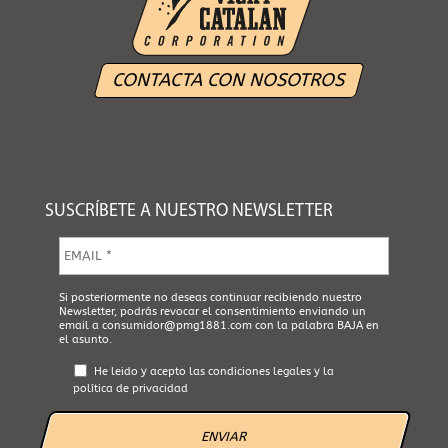
CONTACTA CON NOSOTROS
SUSCRÍBETE A NUESTRO NEWSLETTER
E
m
a
i
A
Si posteriormente no deseas continuar recibiendo nuestro
l
Newsletter, podrás revocar el consentimiento enviando un
c
*
email a
consumidor@pmg1881.com
con la palabra BAJA en
e
el asunto.
p
t
He leido y acepto las
condiciones legales
y la
a
política de privacidad
L
e
g
a