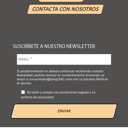
CONTACTA CON NOSOTROS
SUSCRÍBETE A NUESTRO NEWSLETTER
E
m
a
i
A
Si posteriormente no deseas continuar recibiendo nuestro
l
Newsletter, podrás revocar el consentimiento enviando un
c
*
email a
consumidor@pmg1881.com
con la palabra BAJA en
e
el asunto.
p
t
He leido y acepto las
condiciones legales
y la
a
política de privacidad
L
e
g
a
l
*