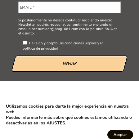
E
m
a
i
A
Si posteriormente no deseas continuar recibiendo nuestro
l
Newsletter, podrás revocar el consentimiento enviando un
c
*
email a
consumidor@pmg1881.com
con la palabra BAJA en
e
el asunto.
p
t
He leido y acepto las
condiciones legales
y la
a
política de privacidad
L
e
g
a
l
*
AVISO LEGAL
POLÍTICA DE PRIVACIDAD
POLÍTICA DE COOKIES
CANAL ÉTICO
Utilizamos cookies para darte la mejor experiencia en nuestra
web.
Puedes informarte más sobre qué cookies estamos utilizando o
desactivarlas en los
AJUSTES
.
Seguint les recomanacions de l'Agencia Española de Consumo, seguridad
alimentaria y nutrición (AECOSAN) han estat rectificades en aquesta
Aceptar
pàgina web les declaracions sobre propietats saludables dels nostres