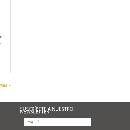
ias
o
ntes »
SUSCRÍBETE A NUESTRO
NEWSLETTER
E
m
a