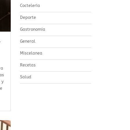
Coctelería
Deporte
Gastronomía
General
y
Miscelanea
Recetas
ra
nos
Salud
 y
te