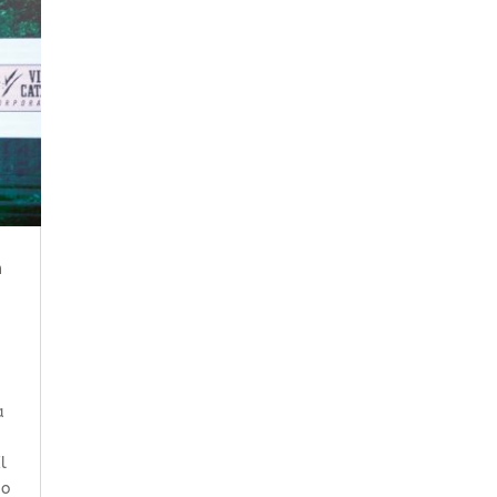
n
a
l
so