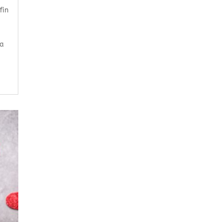
fin
a
 a