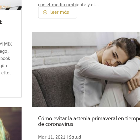
con el medio ambiente y el...
leer más
E
UM MIX
sega,
ebook
ngún
 ella.
Cómo evitar la astenia primaveral en tiemp
de coronavirus
Mar 11, 2021
|
Salud