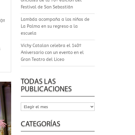
oficiales de la 70º edición del
Festival de San Sebastián
Lambda acompaña a los niños de
70ª
La Palma en su regreso a la
escuela
Vichy Catalan celebra el 140º
a
Aniversario con un evento en el
Gran Teatro del Liceo
TODAS LAS
PUBLICACIONES
Todas
las
publicaciones
CATEGORÍAS