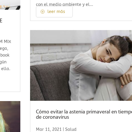
con el medio ambiente y el...
leer más
E
UM MIX
sega,
ebook
ngún
 ella.
Cómo evitar la astenia primaveral en tiemp
de coronavirus
Mar 11, 2021
|
Salud