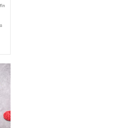
fin
a
 a