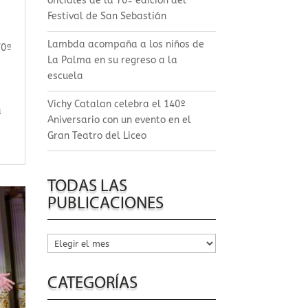
oficiales de la 70º edición del
Festival de San Sebastián
Lambda acompaña a los niños de
70ª
La Palma en su regreso a la
escuela
Vichy Catalan celebra el 140º
a
Aniversario con un evento en el
Gran Teatro del Liceo
TODAS LAS
PUBLICACIONES
Todas
las
publicaciones
CATEGORÍAS