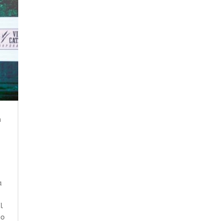
n
a
l
so