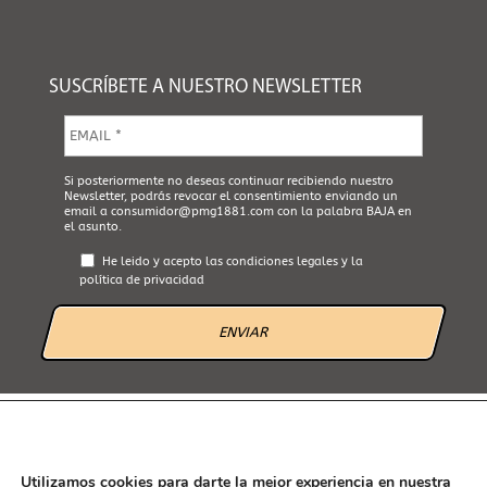
SUSCRÍBETE A NUESTRO NEWSLETTER
E
m
a
i
A
Si posteriormente no deseas continuar recibiendo nuestro
l
Newsletter, podrás revocar el consentimiento enviando un
c
*
email a
consumidor@pmg1881.com
con la palabra BAJA en
e
el asunto.
p
t
He leido y acepto las
condiciones legales
y la
a
política de privacidad
L
e
g
a
l
*
AVISO LEGAL
POLÍTICA DE PRIVACIDAD
POLÍTICA DE COOKIES
CANAL ÉTICO
Utilizamos cookies para darte la mejor experiencia en nuestra