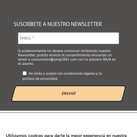
SUSCRÍBETE A NUESTRO NEWSLETTER
E
m
a
i
A
Si posteriormente no deseas continuar recibiendo nuestro
l
Newsletter, podrás revocar el consentimiento enviando un
c
*
email a
consumidor@pmg1881.com
con la palabra BAJA en
e
el asunto.
p
t
He leido y acepto las
condiciones legales
y la
a
política de privacidad
L
e
g
a
l
*
AVISO LEGAL
POLÍTICA DE PRIVACIDAD
POLÍTICA DE COOKIES
CANAL ÉTICO
Utilizamos cookies para darte la mejor experiencia en nuestra