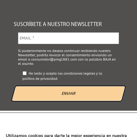
SUSCRÍBETE A NUESTRO NEWSLETTER
E
m
a
i
A
Si posteriormente no deseas continuar recibiendo nuestro
l
Newsletter, podrás revocar el consentimiento enviando un
c
*
email a
consumidor@pmg1881.com
con la palabra BAJA en
e
el asunto.
p
t
He leido y acepto las
condiciones legales
y la
a
política de privacidad
L
e
g
a
l
*
AVISO LEGAL
POLÍTICA DE PRIVACIDAD
POLÍTICA DE COOKIES
CANAL ÉTICO
Utilizamos cookies para darte la mejor experiencia en nuestra