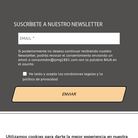
SUSCRÍBETE A NUESTRO NEWSLETTER
E
m
a
i
A
Si posteriormente no deseas continuar recibiendo nuestro
l
Newsletter, podrás revocar el consentimiento enviando un
c
*
email a
consumidor@pmg1881.com
con la palabra BAJA en
e
el asunto.
p
t
He leido y acepto las
condiciones legales
y la
a
política de privacidad
L
e
g
a
l
*
AVISO LEGAL
POLÍTICA DE PRIVACIDAD
POLÍTICA DE COOKIES
CANAL ÉTICO
Utilizamos cookies para darte la mejor experiencia en nuestra