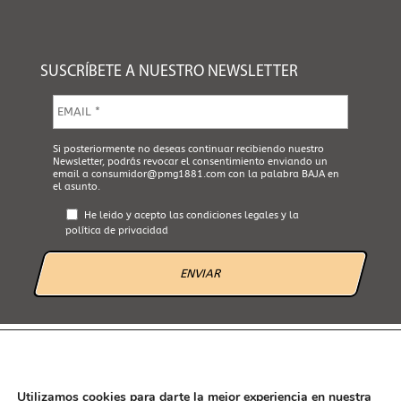
SUSCRÍBETE A NUESTRO NEWSLETTER
E
m
a
i
A
Si posteriormente no deseas continuar recibiendo nuestro
l
Newsletter, podrás revocar el consentimiento enviando un
c
*
email a
consumidor@pmg1881.com
con la palabra BAJA en
e
el asunto.
p
t
He leido y acepto las
condiciones legales
y la
a
política de privacidad
L
e
g
a
l
*
AVISO LEGAL
POLÍTICA DE PRIVACIDAD
POLÍTICA DE COOKIES
CANAL ÉTICO
Utilizamos cookies para darte la mejor experiencia en nuestra