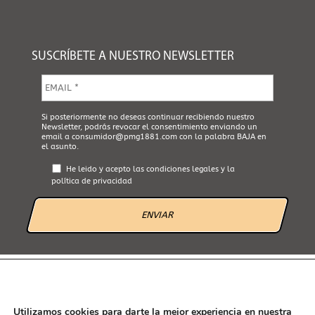
SUSCRÍBETE A NUESTRO NEWSLETTER
E
m
a
i
A
Si posteriormente no deseas continuar recibiendo nuestro
l
Newsletter, podrás revocar el consentimiento enviando un
c
*
email a
consumidor@pmg1881.com
con la palabra BAJA en
e
el asunto.
p
t
He leido y acepto las
condiciones legales
y la
a
política de privacidad
L
e
g
a
l
*
AVISO LEGAL
POLÍTICA DE PRIVACIDAD
POLÍTICA DE COOKIES
CANAL ÉTICO
Utilizamos cookies para darte la mejor experiencia en nuestra