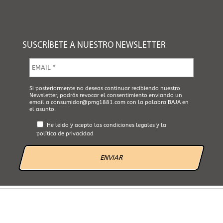
SUSCRÍBETE A NUESTRO NEWSLETTER
E
m
a
i
A
Si posteriormente no deseas continuar recibiendo nuestro
l
Newsletter, podrás revocar el consentimiento enviando un
c
*
email a
consumidor@pmg1881.com
con la palabra BAJA en
e
el asunto.
p
t
He leido y acepto las
condiciones legales
y la
a
política de privacidad
L
e
g
a
l
*
AVISO LEGAL
POLÍTICA DE PRIVACIDAD
POLÍTICA DE COOKIES
CANAL ÉTICO