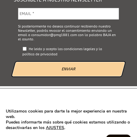
SUSCRÍBETE A NUESTRO NEWSLETTER
E
m
a
i
A
Si posteriormente no deseas continuar recibiendo nuestro
l
Newsletter, podrás revocar el consentimiento enviando un
c
*
email a
consumidor@pmg1881.com
con la palabra BAJA en
e
el asunto.
p
t
He leido y acepto las
condiciones legales
y la
a
política de privacidad
L
e
g
a
l
*
AVISO LEGAL
POLÍTICA DE PRIVACIDAD
POLÍTICA DE COOKIES
CANAL ÉTICO
Utilizamos cookies para darte la mejor experiencia en nuestra
web.
Puedes informarte más sobre qué cookies estamos utilizando o
desactivarlas en los
AJUSTES
.
Seguint les recomanacions de l'Agencia Española de Consumo, seguridad
alimentaria y nutrición (AECOSAN) han estat rectificades en aquesta