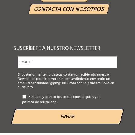
CONTACTA CON NOSOTROS
SUSCRÍBETE A NUESTRO NEWSLETTER
E
m
a
i
A
Si posteriormente no deseas continuar recibiendo nuestro
l
Newsletter, podrás revocar el consentimiento enviando un
c
*
email a
consumidor@pmg1881.com
con la palabra BAJA en
e
el asunto.
p
t
He leido y acepto las
condiciones legales
y la
a
política de privacidad
L
e
g
a
l
*