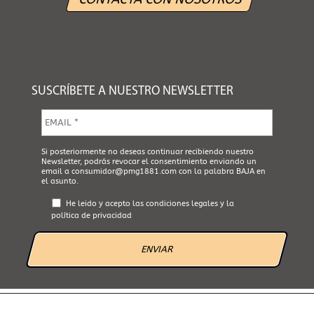
SUSCRÍBETE A NUESTRO NEWSLETTER
E
m
a
i
A
Si posteriormente no deseas continuar recibiendo nuestro
l
Newsletter, podrás revocar el consentimiento enviando un
c
*
email a
consumidor@pmg1881.com
con la palabra BAJA en
e
el asunto.
p
t
He leido y acepto las
condiciones legales
y la
a
política de privacidad
L
e
g
a
l
*
AVISO LEGAL
POLÍTICA DE PRIVACIDAD