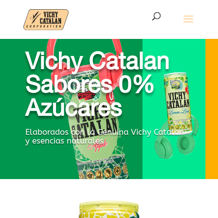
Vichy Catalan
Sabores 0%
Azúcares
Elaborados con la Genuina Vichy Catalan
y esencias naturales