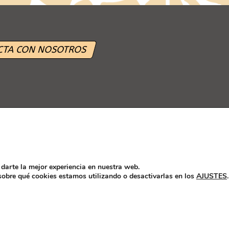
CTA CON NOSOTROS
darte la mejor experiencia en nuestra web.
GAL
POLÍTICA DE PRIVACIDAD
POLÍTICA DE COOKIES
CANAL
obre qué cookies estamos utilizando o desactivarlas en los
AJUSTES
.
ridad alimentaria y nutrición (AECOSAN) han estat rectificades en aquesta pàgina web les de
t cerebral, d'acord al Reglament (UE) Nº 1169/2011