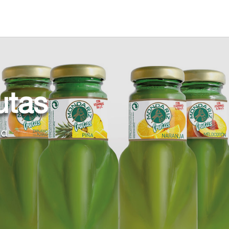
utas
za