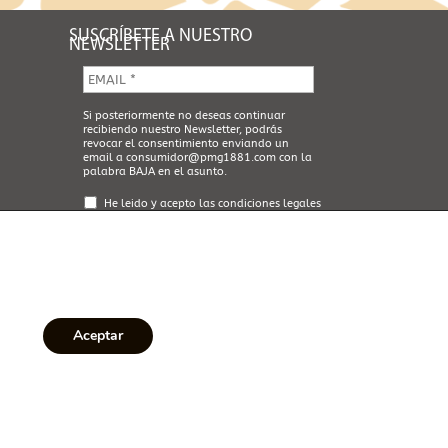
SUSCRÍBETE A NUESTRO
NEWSLETTER
E
m
a
A
Si posteriormente no deseas continuar
i
recibiendo nuestro Newsletter, podrás
c
l
revocar el consentimiento enviando un
e
*
email a
consumidor@pmg1881.com
con la
p
palabra BAJA en el asunto.
t
a
He leido y acepto las
condiciones legales
L
y la
política de privacidad
e
g
a
l
*
 ÉTICO
Aceptar
claracions sobre propietats saludables dels nostres productes,