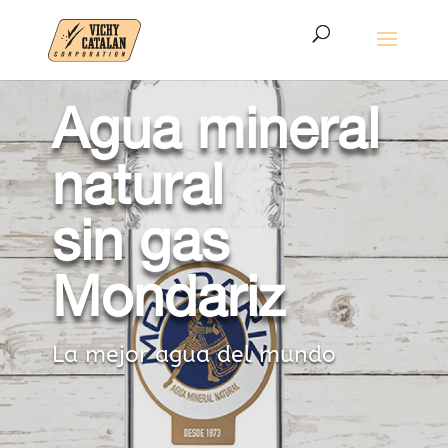
Agua mineral
natural
sin gas
Mondariz
La mejor agua del mundo