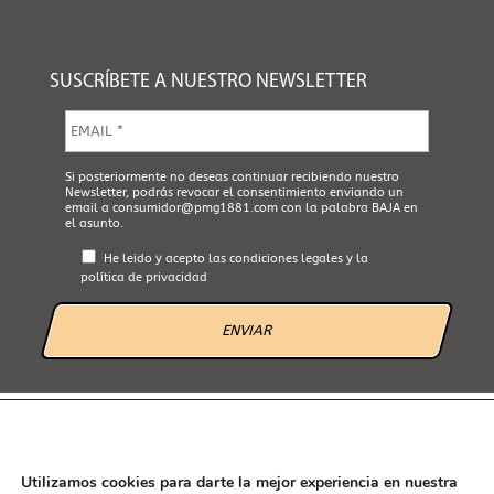
SUSCRÍBETE A NUESTRO NEWSLETTER
E
m
a
i
A
Si posteriormente no deseas continuar recibiendo nuestro
l
Newsletter, podrás revocar el consentimiento enviando un
c
*
email a
consumidor@pmg1881.com
con la palabra BAJA en
e
el asunto.
p
t
He leido y acepto las
condiciones legales
y la
a
política de privacidad
L
e
g
a
l
*
AVISO LEGAL
POLÍTICA DE PRIVACIDAD
POLÍTICA DE COOKIES
CANAL ÉTICO
Utilizamos cookies para darte la mejor experiencia en nuestra