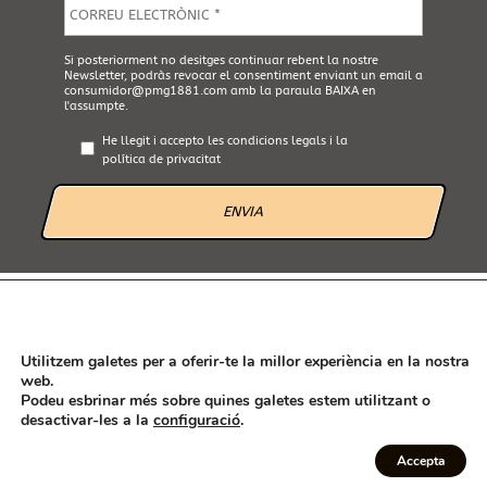
E
m
a
i
A
Si posteriorment no desitges continuar rebent la nostre
l
Newsletter, podràs revocar el consentiment enviant un email a
c
*
consumidor@pmg1881.com
amb la paraula BAIXA en
e
l'assumpte.
p
t
He llegit i accepto les
condicions legals
i la
a
política de privacitat
L
e
g
a
l
*
AVÍS LEGAL
POLÍTICA DE PRIVACITAT
POLÍTICA DE GALETES
CANAL ÉTIC
Utilitzem galetes per a oferir-te la millor experiència en la nostra
web.
Podeu esbrinar més sobre quines galetes estem utilitzant o
desactivar-les a la
configuració
.
Seguint les recomanacions de l'Agencia Española de Consumo, seguridad
alimentaria y nutrición (AECOSAN) han estat rectificades en aquesta
Accepta
pàgina web les declaracions sobre propietats saludables dels nostres