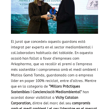
El jurat que concedeix aquests guardons està
integrat per experts en el sector mediambiental i
col.laboradors habituals del tabloide. En aquesta
ocasió han fallat a favor d’empreses com
Arkopharma, que va recollir el premi a l’empresa
més sostenible i compromesa amb el medi ambient i
Matías Gomá Tomás, guardonada com a empresa
líder en paper 100% reciclat, entre d’altres. Mentre
que en la categoria de
“Millors Pràctiques
Sostenibles i Concienciació Mediambiental”
han
acordat donar visibilitat a
Vichy Catalan
Corporation,
dintre del marc del seu
compromís
amb el medi ambient i el seu lideratge en el mercat