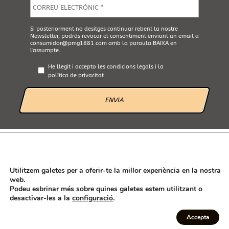
E
m
a
i
A
Si posteriorment no desitges continuar rebent la nostre
l
Newsletter, podràs revocar el consentiment enviant un email a
c
*
consumidor@pmg1881.com
amb la paraula BAIXA en
e
l'assumpte.
p
t
He llegit i accepto les
condicions legals
i la
a
política de privacitat
L
e
g
a
l
*
AVÍS LEGAL
POLÍTICA DE PRIVACITAT
POLÍTICA DE GALETES
CANAL ÉTIC
Utilitzem galetes per a oferir-te la millor experiència en la nostra
web.
Podeu esbrinar més sobre quines galetes estem utilitzant o
desactivar-les a la
configuració
.
Seguint les recomanacions de l'Agencia Española de Consumo, seguridad
alimentaria y nutrición (AECOSAN) han estat rectificades en aquesta
Accepta
pàgina web les declaracions sobre propietats saludables dels nostres