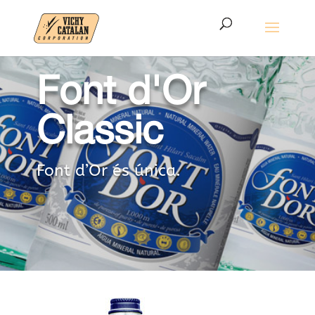
Font d'Or
Classic
Font d’Or és única.