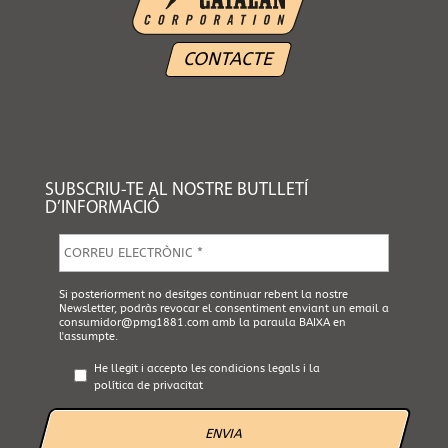
CONTACTE
SUBSCRIU-TE AL NOSTRE BUTLLETÍ
D’INFORMACIÓ
E
m
a
i
A
Si posteriorment no desitges continuar rebent la nostre
l
Newsletter, podràs revocar el consentiment enviant un email a
c
*
consumidor@pmg1881.com
amb la paraula BAIXA en
e
l'assumpte.
p
t
He llegit i accepto les
condicions legals
i la
a
política de privacitat
L
e
g
a