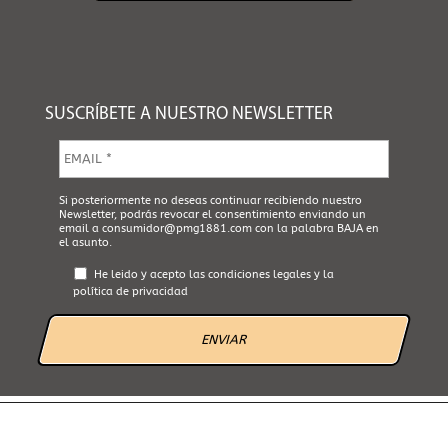
SUSCRÍBETE A NUESTRO NEWSLETTER
E
m
a
i
A
Si posteriormente no deseas continuar recibiendo nuestro
l
Newsletter, podrás revocar el consentimiento enviando un
c
*
email a
consumidor@pmg1881.com
con la palabra BAJA en
e
el asunto.
p
t
He leido y acepto las
condiciones legales
y la
a
política de privacidad
L
e
g
a
l
*
AVISO LEGAL
POLÍTICA DE PRIVACIDAD
POLÍTICA DE COOKIES
CANAL ÉTICO