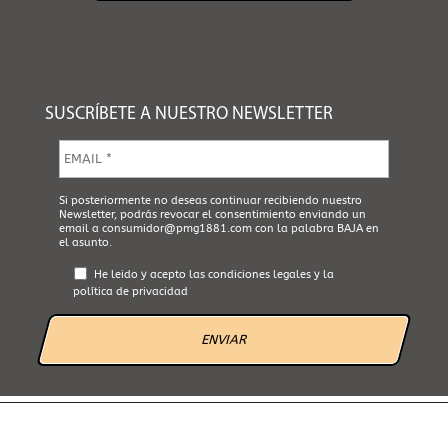
SUSCRÍBETE A NUESTRO NEWSLETTER
E
m
a
i
A
Si posteriormente no deseas continuar recibiendo nuestro
l
Newsletter, podrás revocar el consentimiento enviando un
c
*
email a
consumidor@pmg1881.com
con la palabra BAJA en
e
el asunto.
p
t
He leido y acepto las
condiciones legales
y la
a
política de privacidad
L
e
g
a
l
*
AVISO LEGAL
POLÍTICA DE PRIVACIDAD
POLÍTICA DE COOKIES
CANAL ÉTICO